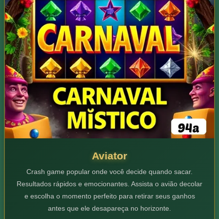
Aviator
Crash game popular onde você decide quando sacar.
Resultados rápidos e emocionantes. Assista o avião decolar
e escolha o momento perfeito para retirar seus ganhos
antes que ele desapareça no horizonte.