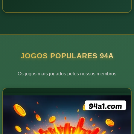
JOGOS POPULARES 94A
Os jogos mais jogados pelos nossos membros