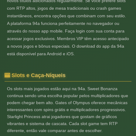
novos títulos adicionados regularmente. Se você prefere slots
com RTP altos, jogos de mesa tradicionais ou crash games
instantâneos, encontra opções que combinam com seu estilo.
A plataforma 94a funciona perfeitamente no navegador ou
através do nosso app mobile. Faça login com sua conta para
acessar jogos exclusivos. Membros VIP têm acesso antecipado
a novos jogos e bônus especiais. O download do app da 94a
está disponível para Android e iOS.
🎰 Slots e Caça-Níqueis
Os slots mais jogados estão aqui na 94a. Sweet Bonanza
continua sendo uma escolha popular pelos multiplicadores que
podem chegar bem alto. Gates of Olympus oferece mecânicas
interessantes com spins grátis e multiplicadores progressivos.
Starlight Princess atrai jogadores que gostam de gráficos
vibrantes e sistema de cascata. Cada slot game tem RTP
diferente, então vale comparar antes de escolher.