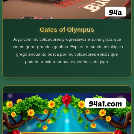
Gates of Olympus
Jogo com multiplicadores progressivos e spins grátis que
podem gerar grandes ganhos. Explore o mundo mitológico
grego enquanto busca por multiplicadores épicos que
podem transformar sua experiência de jogo.