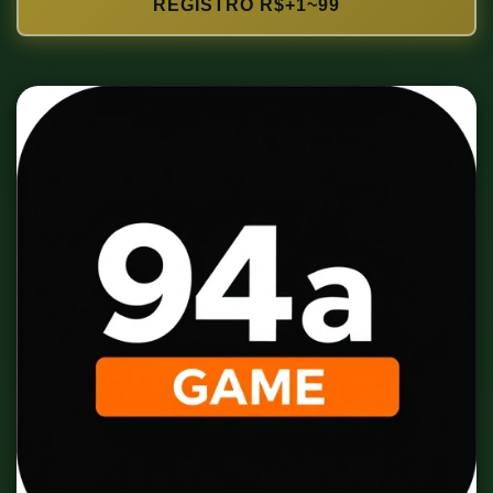
REGISTRO R$+1~99