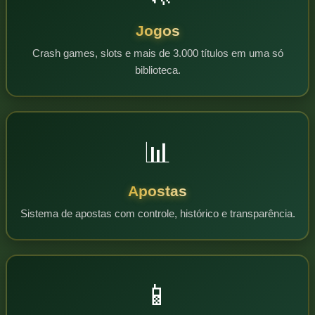
Jogos
Crash games, slots e mais de 3.000 títulos em uma só
biblioteca.
📊
Apostas
Sistema de apostas com controle, histórico e transparência.
📱