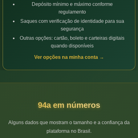
Depósito mínimo e máximo conforme
regulamento
Saques com verificação de identidade para sua
segurança
Outras opções: cartão, boleto e carteiras digitais
quando disponíveis
Ver opções na minha conta →
94a em números
Alguns dados que mostram o tamanho e a confiança da
plataforma no Brasil.