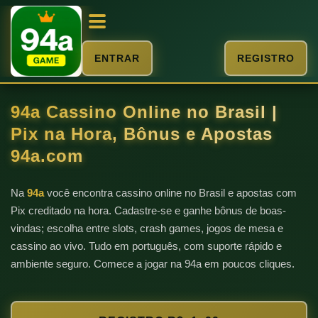
ENTRAR
REGISTRO
94a Cassino Online no Brasil |
Pix na Hora, Bônus e Apostas
94a.com
Na
94a
você encontra cassino online no Brasil e apostas com
Pix creditado na hora. Cadastre-se e ganhe bônus de boas-
vindas; escolha entre slots, crash games, jogos de mesa e
cassino ao vivo. Tudo em português, com suporte rápido e
ambiente seguro. Comece a jogar na 94a em poucos cliques.