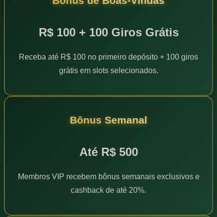
Bônus de Boas-Vindas
R$ 100 + 100 Giros Grátis
Receba até R$ 100 no primeiro depósito + 100 giros
grátis em slots selecionados.
Bônus Semanal
Até R$ 500
Membros VIP recebem bônus semanais exclusivos e
cashback de até 20%.