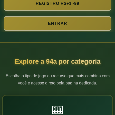
REGISTRO R$+1~99
ENTRAR
Explore a 94a por categoria
Escolha o tipo de jogo ou recurso que mais combina com
você e acesse direto pela página dedicada.
🎰